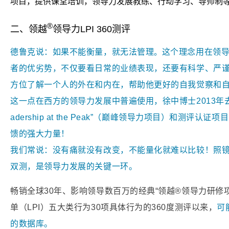
项目，提供课堂培训，领导力发展教练、行动学习、导师制
®
二、领越
领导力LPI 360测评
德鲁克说：
如果不能衡量，就无法管理
这个理念用在领
。
者的优劣势，不仅要看日常的业绩表现，还要有科学、严谨
方位了解一个人的外在和内在，帮助他更好的自我觉察和
这一点在西方的领导力发展中普遍使用，徐中博士2013年去
adership at the Peak”（巅峰领导力项目）和测
馈的强大力量！
我们常说：
没有痛就没有改变，不能量化就难以比较！照
双测，是领导力发展的关键一环。
畅销全球30年、影响领导数百万的经典“领越
®
领导力研修项
单（LPI）
五大类行为30项具体行为的360度测评以来，
可
的数据库。