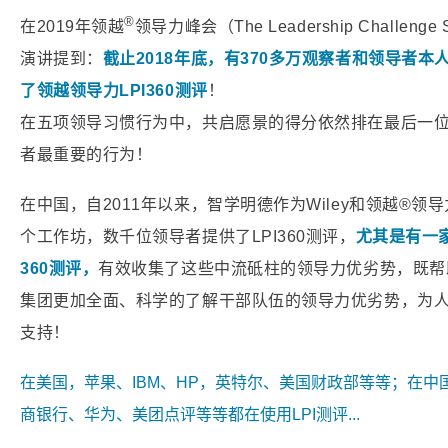
®
在2019年领越
领导力峰会（The Leadership Challe
演讲提到：
截止2018年底，有370多万观察者和领导者本人
了领越领导力LPI360测评
！
在五项领导习惯行为中，共启愿景的得分依然排在最后一位
者最重要的行为！
在中国，自2011年以来，智学明德作为Wiley和领越
®
领导
个工作坊，数千位领导者提供了LPI360测评，
尤其是有一家
360测评，
有效收集了这些中流砥柱的领导力优劣势，既帮
集团更加全面、科学的了解干部队伍的领导力优劣势，为
支持！
在美国，苹果、IBM、HP，英特尔、美国财政部等等；在中
商银行、华为、美团点评等等都在使用LPI测评...