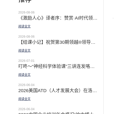
2026-08-06
《激励人心》译者序：赞赏·AI时代领导者最有效的赋能手段 | 祝贺《激励人心》第二版新书上市！
阅读全文
2026-08-06
【结课小记】祝贺第30期领越®领导力公开课暨导师认证课成功举办|深耕十二载 认证导师百余位 卓越领导五种习惯行为®助力在AI时代成就非凡
阅读全文
2026-07-01
叮咚～“神经科学体验课”三讲连发咯｜「佛影漫谈领导力」新品上线 科学提升你的效能与幸福感
阅读全文
2026-06-04
2026美国ATD（人才发展大会）在洛杉矶盛大举行 | AI与领导力主题引领大会
阅读全文
2026-06-04