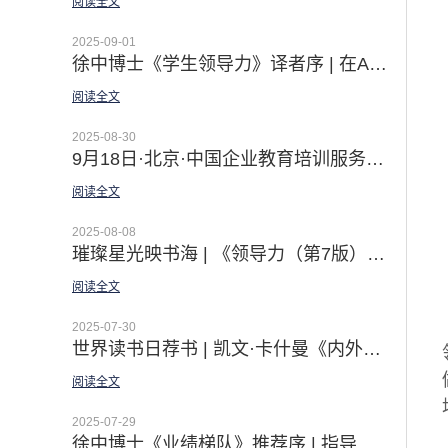
阅读全文
2025-09-01
徐中博士《学生领导力》译者序 | 在AI时代绽放自我领创非凡
阅读全文
2025-08-30
9月18日·北京·中国企业教育培训服务会展｜佛影老师现场体验课之【初探GROW模型 解锁教练思维】
阅读全文
2025-08-08
璀璨星光映书海 | 《领导力（第7版）》线上悦读营圆满收官：一场照亮未来的智慧远征
阅读全文
2025-07-30
世界读书日荐书 | 凯文·卡什曼《内外兼修： 领导力的8项修炼》——佛影&王御临最新译著
阅读全文
2025-07-29
徐中博士《业绩梯队》推荐序 | 指导各级领导者业绩提升的国际标准！