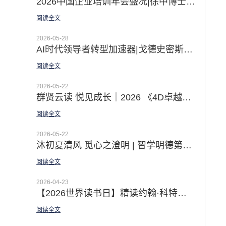
2026中国企业培训年会盛况|徐中博士《AI时代的领导力开发之道》和佛影老师《教练型领导》体验课赢得广泛关注
阅读全文
2026-05-28
AI时代领导者转型加速器|戈德史密斯领导力教练九步法激发领导者深度蜕变
阅读全文
2026-05-22
群贤云读 悦见成长｜2026 《4D卓越团队》线上悦读营圆满收官
阅读全文
2026-05-22
沐初夏清风 觅心之澄明 | 智学明德第十期「高绩效教练」一阶工作坊圆满收官
阅读全文
2026-04-23
【2026世界读书日】精读约翰·科特的八部变革经典 应对AI时代的指数级变化挑战
阅读全文