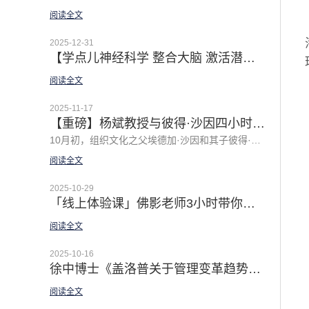
阅读全文
2025-12-31
【学点儿神经科学 整合大脑 激活潜能 | 「佛影漫谈领导力之私房体验课」2026 全新主题温暖上线
阅读全文
2025-11-17
【重磅】杨斌教授与彼得·沙因四小时深度对话：谦逊领导力的中国实践
10月初，组织文化之父埃德加·沙因和其子彼得·沙因的新著《谦逊领导力2.0》中文版上市。 在《谦逊领导力2.0》新书分享会上，清华大学经济管理学院教授杨斌与作者之一彼得·沙因（埃德加·沙因之子）围绕中国企业的领导力问题展开了一场长达四小时的深度对话，译者徐中博士主持对话，结合中国企业实践和当下AI等新挑战探讨了很多前沿话题，并提出了十个精彩的问题，引发了深入的讨论，对企业的领导力转型和组织建设极富启发！
阅读全文
2025-10-29
「线上体验课」佛影老师3小时带你体验GROW模型的正确打开方式
阅读全文
2025-10-16
徐中博士《盖洛普关于管理变革趋势的52个颠覆性发现》译者序 | 释放经理人潜能是解锁组织原力的杠杆
阅读全文