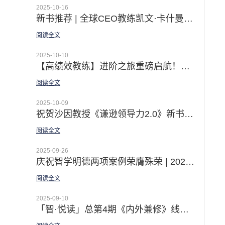
2025-10-16
新书推荐 | 全球CEO教练凯文·卡什曼《内外兼修》引言：开启领导力的突破之旅
阅读全文
2025-10-10
【高绩效教练】进阶之旅重磅启航！从精通GROW到激活团队潜能 赋能个体发展 打造互赖团队
阅读全文
2025-10-09
祝贺沙因教授《谦逊领导力2.0》新书上市|徐中博士译者序 —— 无谦逊 不领导
阅读全文
2025-09-26
庆祝智学明德两项案例荣膺殊荣 | 2025第十三届中国企业教育培训服务会展精彩回顾
阅读全文
2025-09-10
「智·悦读」总第4期《内外兼修》线上悦读营圆满收官：一场由内而外的领导力8项修炼之旅