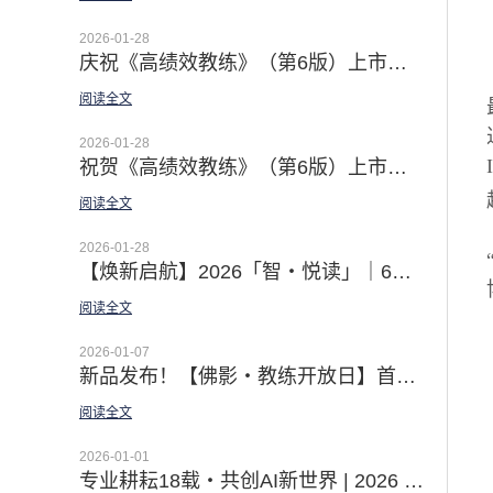
2026-01-28
庆祝《高绩效教练》（第6版）上市发行 | 佛影老师译者序：深抵本质 · 用之实效
阅读全文
2026-01-28
祝贺《高绩效教练》（第6版）上市发行 | 徐中博士译者序 · From Tell to Ask · AI时代的教练型领导之道
阅读全文
2026-01-28
【焕新启航】2026「智・悦读」｜6本领导力经典 赋能你的核心竞争力
阅读全文
2026-01-07
新品发布！【佛影・教练开放日】首场温情上线｜邀你直击教练对话现场 见证蜕变时刻
阅读全文
2026-01-01
专业耕耘18载・共创AI新世界 | 2026 智学明德继续以领导力经典 助力组织的领导梯队建设