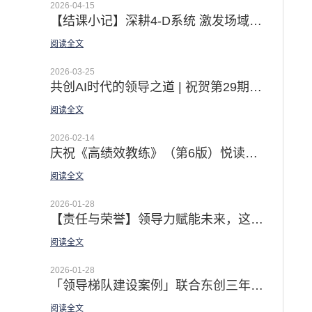
2026-04-15
【结课小记】深耕4-D系统 激发场域智慧 | 第22期4-D系统导师认证公开课圆满收官
阅读全文
2026-03-25
共创AI时代的领导之道 | 祝贺第29期领越®领导力公开认证课成功举办
阅读全文
2026-02-14
庆祝《高绩效教练》（第6版）悦读营圆满收官 | 记录30天 从初识到相熟 · 从未知到实操的成长之旅
阅读全文
2026-01-28
【责任与荣誉】领导力赋能未来，这场思想盛宴为人才培养注入新动能
阅读全文
2026-01-28
「领导梯队建设案例」联合东创三年领导力规划 | 以领导梯队 & 4D 团队建设系统 打造一支高素质的职业经理人队伍
阅读全文