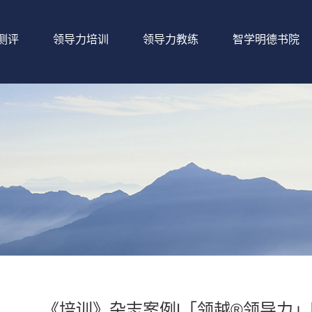
测评
领导力培训
领导力教练
智学明德书院
《培训》杂志案例|「领越®领导力