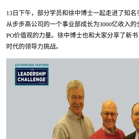
13日下午
，
部分学员和徐中博士一起
走进了
知名
从
步步高公司的一个事业部
成长为3000亿收入的
PO
价值观的力量
。
徐中博士也和大家
分享了
新书
时代的领导力挑战
。